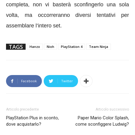
completa, non vi basterà sconfingerlo una sola
volta, ma occorreranno diversi tentativi per
assemblare l’intero set.
TAGS
Hanzo
Nioh
PlayStation 4
Team Ninja
Facebook
Twitter
Articolo precedente
Articolo successivo
PlayStation Plus in sconto,
Paper Mario Color Splash,
dove acquistarlo?
come sconfiggere Ludwig?