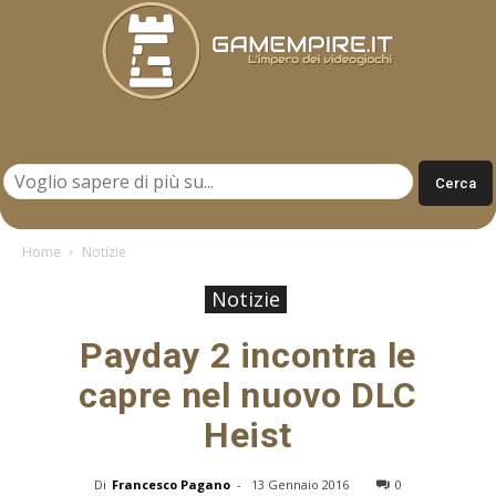
Gamempire.it
Home
Notizie
Notizie
Payday 2 incontra le
capre nel nuovo DLC
Heist
Di
Francesco Pagano
-
13 Gennaio 2016
0