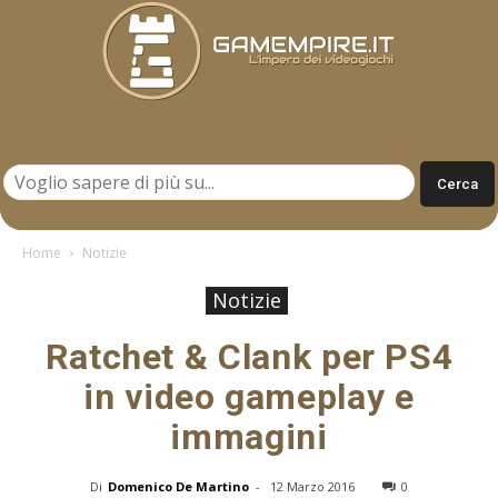
Gamempire.it
Home
Notizie
Notizie
Ratchet & Clank per PS4
in video gameplay e
immagini
Di
Domenico De Martino
-
12 Marzo 2016
0