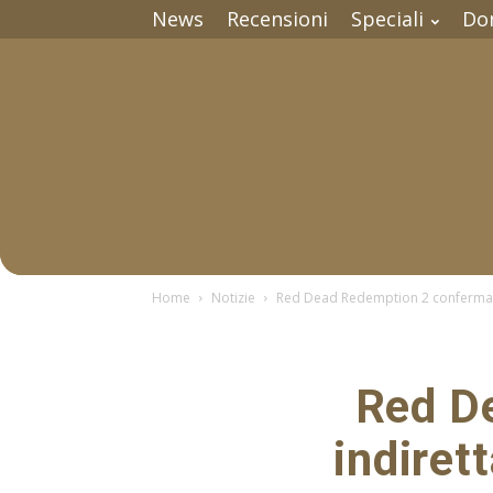
News
Recensioni
Speciali
Do
Home
Notizie
Red Dead Redemption 2 confermato
Red D
indiret