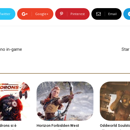
Twitter
Google+
Pinterest
Email
anno in-game
Star
drons si è
Horizon Forbidden West
Oddworld Soulst