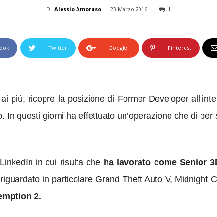
Di
Alessio Amoruso
-
23 Marzo 2016
1
ook
Twitter
Google+
Pinterest
 ai più, ricopre la posizione di Former Developer all’i
ppo. In questi giorni ha effettuato un’operazione che di p
LinkedIn in cui risulta che
ha lavorato come Senior 3
ha riguardato in particolare Grand Theft Auto V, Midnight
mption 2.