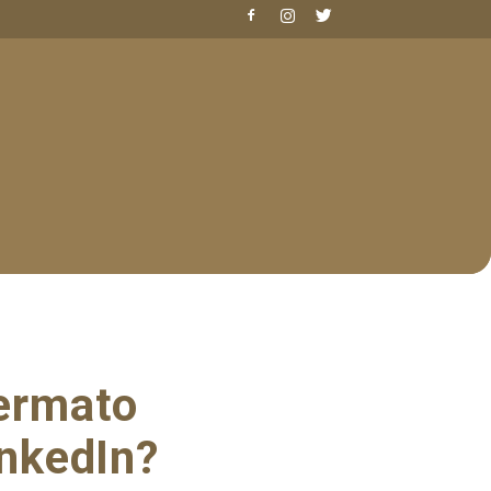
ermato
inkedIn?