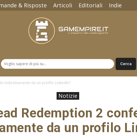
mande & Risposte
Articoli
Editoriali
Indie
Gamempire.it
 indirettamente da un profilo LinkedIn?
Notizie
ead Redemption 2 conf
tamente da un profilo L