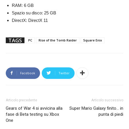
RAM: 6 GB
Spazio su disco: 25 GB
DirectX: DirectX 11
TAGS
PC
Rise of the Tomb Raider
Square Enix
Facebook
Twitter
Articolo precedente
Articolo successivo
Gears of War 4 si avvicina alla
Super Mario Galaxy finito… in
fase di Beta testing su Xbox
punta di piedi
One