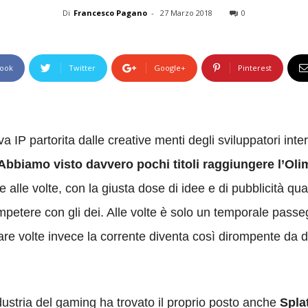
Di
Francesco Pagano
-
27 Marzo 2018
0
ook
Twitter
Google+
Pinterest
P partorita dalle creative menti degli sviluppatori intern
Abbiamo visto davvero pochi titoli raggiungere l’Ol
e alle volte, con la giusta dose di idee e di pubblicità qu
mpetere con gli dei. Alle volte è solo un temporale passe
are volte invece la corrente diventa così dirompente da 
ndustria del gaming ha trovato il proprio posto anche
Spla