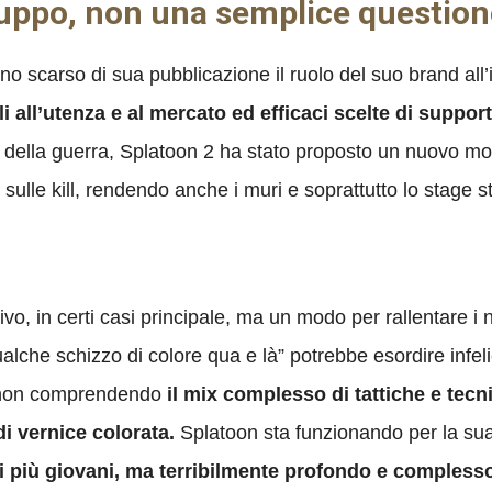
ruppo, non una semplice questione 
o scarso di sua pubblicazione il ruolo del suo brand all’
i all’utenza e al mercato ed efficaci scelte di suppor
à della guerra, Splatoon 2 ha stato proposto un nuovo mod
sulle kill, rendendo anche i muri e soprattutto lo stage st
vo, in certi casi principale, ma un modo per rallentare i 
Qualche schizzo di colore qua e là” potrebbe esordire in
o non comprendendo
il mix complesso di tattiche e tecni
di vernice colorata.
Splatoon sta funzionando per la su
i più giovani, ma terribilmente profondo e complesso 