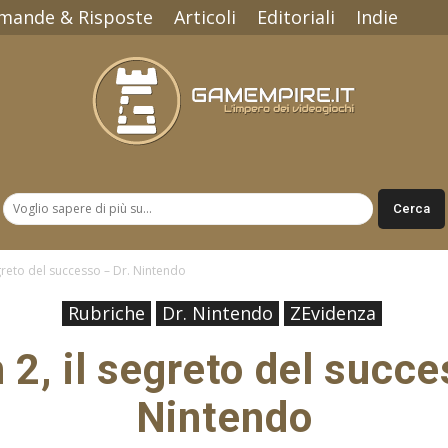
mande & Risposte
Articoli
Editoriali
Indie
Gamempire.it
egreto del successo – Dr. Nintendo
Rubriche
Dr. Nintendo
ZEvidenza
 2, il segreto del succe
Nintendo