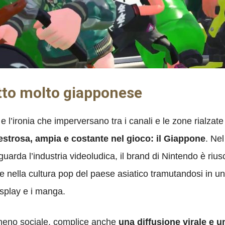
utto molto giapponese
i e l’ironia che imperversano tra i canali e le zone rialzat
 estrosa, ampia e costante nel gioco: il Giappone
. Ne
 riguarda l’industria videoludica, il brand di Nintendo è riu
rare nella cultura pop del paese asiatico tramutandosi in 
osplay e i manga.
omeno sociale, complice anche
una diffusione virale e 