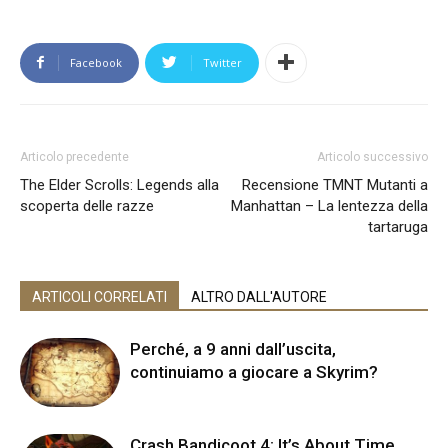
Facebook
Twitter
Articolo precedente
Articolo successivo
The Elder Scrolls: Legends alla
Recensione TMNT Mutanti a
scoperta delle razze
Manhattan – La lentezza della
tartaruga
ARTICOLI CORRELATI
ALTRO DALL'AUTORE
Perché, a 9 anni dall’uscita,
continuiamo a giocare a Skyrim?
Crash Bandicoot 4: It’s About Time,