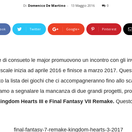
Di
Domenico De Martino
-
13 Maggio 2016
0
ook
Twitter
Google+
Pinterest
 di consueto le major promuovono un incontro con gli inve
fiscale inizia ad aprile 2016 e finisce a marzo 2017. Ques
ato la lista dei giochi che ci accompagneranno fino allo s
niamo a segnalare la mancanza di due grandi progetti, prob
ingdom Hearts III e Final Fantasy VII Remake.
Questo