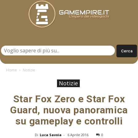
Gamempire.it
Home
Notizie
Notizie
Star Fox Zero e Star Fox
Guard, nuova panoramica
su gameplay e controlli
Di
Luca Savoia
-
6 Aprile 2016
0