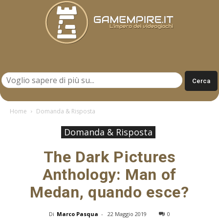
Gamempire.it
Home
Domanda & Risposta
Domanda & Risposta
The Dark Pictures
Anthology: Man of
Medan, quando esce?
Di
Marco Pasqua
-
22 Maggio 2019
0