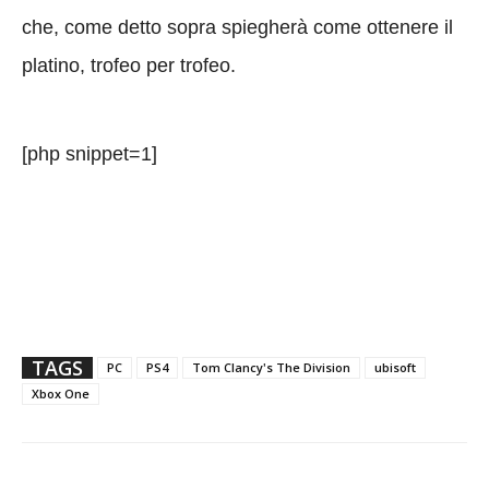
che, come detto sopra spiegherà come ottenere il
platino, trofeo per trofeo.
[php snippet=1]
TAGS
PC
PS4
Tom Clancy's The Division
ubisoft
Xbox One