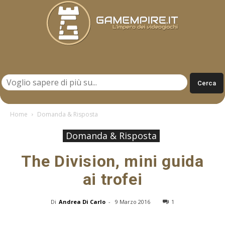
Gamempire.it
Home
Domanda & Risposta
Domanda & Risposta
The Division, mini guida
ai trofei
Di
Andrea Di Carlo
-
9 Marzo 2016
1