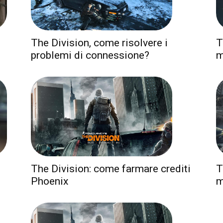
The Division, come risolvere i
T
problemi di connessione?
m
The Division: come farmare crediti
T
Phoenix
m