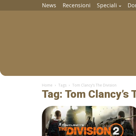
News
Recensioni
Speciali
Do
Home
Tags
Tom Clancy’s The Division
Tag: Tom Clancy’s 