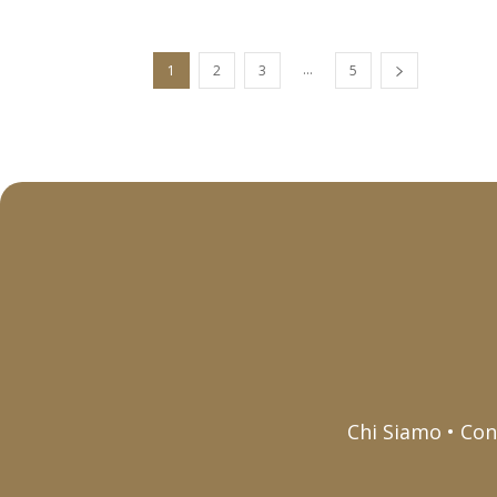
...
1
2
3
5
Chi Siamo • Con