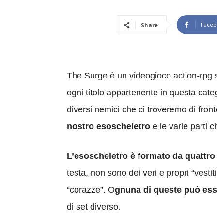
Faceb
Share
The Surge è un videogioco action-rpg s
ogni titolo appartenente in questa cate
diversi nemici che ci troveremo di front
nostro esoscheletro
e le varie parti
L’esoscheletro è formato da quattro
testa, non sono dei veri e propri “vest
“corazze”. O
gnuna di queste può esse
di set diverso.