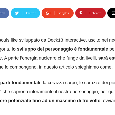
ook
Twitter
Google+
Pinterest
ouls like sviluppato da Deck13 Interactive, uscito nei 
goria,
lo sviluppo del personaggio è fondamentale
per
e. A parte l’energia nucleare che funge da livelli,
sarà es
 che lo compongono, in questo articolo spieghiamo come.
 parti fondamentali
: la corazza corpo, le corazze dei pie
iti” che coprono interamente il nostro personaggio, per q
re potenziate fino ad un massimo di tre volte
, ovvia