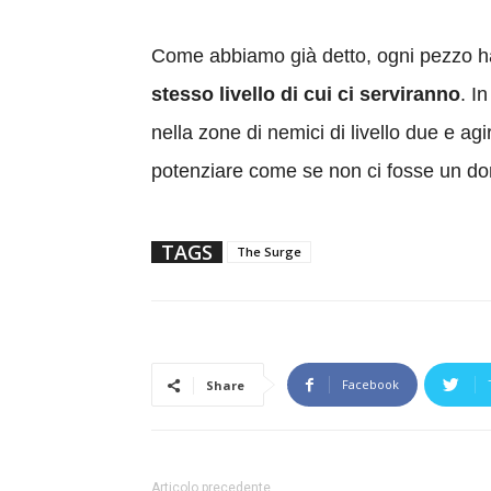
Come abbiamo già detto, ogni pezzo ha 
stesso livello di cui ci serviranno
. I
nella zone di nemici di livello due e ag
potenziare come se non ci fosse un dom
TAGS
The Surge
Facebook
Share
Articolo precedente