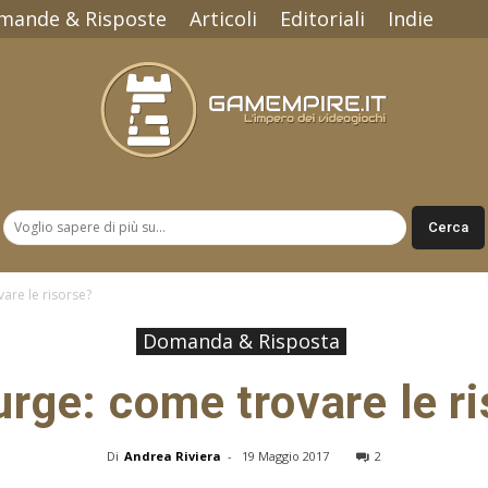
mande & Risposte
Articoli
Editoriali
Indie
Gamempire.it
are le risorse?
Domanda & Risposta
rge: come trovare le r
Di
Andrea Riviera
-
19 Maggio 2017
2