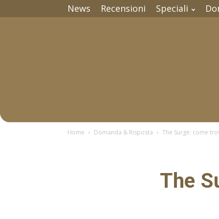
News
Recensioni
Speciali
Do
Home
Domanda & Risposta
The Surge: come trov
The Su