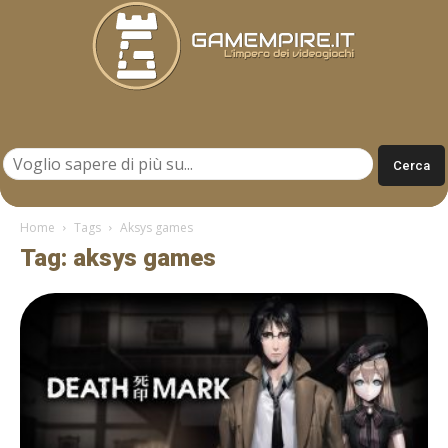
Gamempire.it
Home
Tags
Aksys games
Tag: aksys games