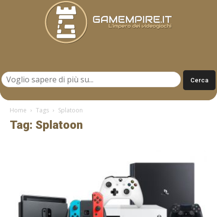
Gamempire.it
Home
Tags
Splatoon
Tag: Splatoon