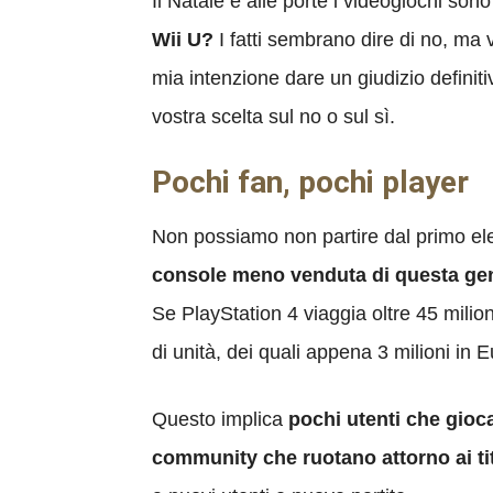
Il Natale è alle porte i videogiochi son
Wii U?
I fatti sembrano dire di no, ma
mia intenzione dare un giudizio defini
vostra scelta sul no o sul sì.
Pochi fan, pochi player
Non possiamo non partire dal primo elem
console meno venduta di questa ge
Se PlayStation 4 viaggia oltre 45 milio
di unità, dei quali appena 3 milioni in
Questo implica
pochi utenti che gioc
community che ruotano attorno ai tit