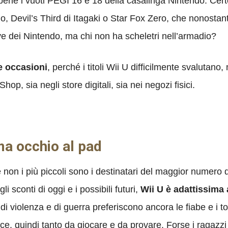
ene i vuoti PEGI 16 e 18 della casalinga Nintendo. Cert
Devil’s Third di Itagaki o Star Fox Zero, che nonostante l
ve dei Nintendo, ma chi non ha scheletri nell’armadio?
le occasioni
, perché i titoli Wii U difficilmente svalutano
op, sia negli store digitali, sia nei negozi fisici.
ma occhio al pad
 non i più piccoli sono i destinatari del maggior numero d
 sconti di oggi e i possibili futuri,
Wii U è adattissima 
e di violenza e di guerra preferiscono ancora le fiabe e i ton
e, quindi tanto da giocare e da provare. Forse i ragazzi