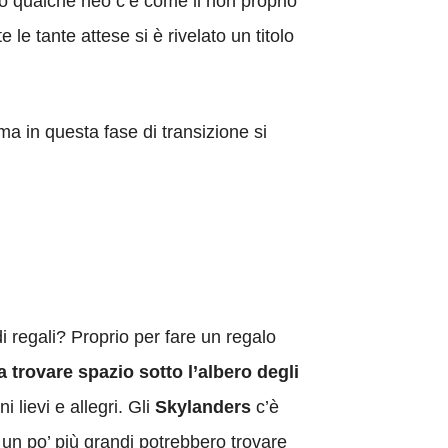
o qualche neo c’è come il non proprio
e tante attese si è rivelato un titolo
, ma in questa fase di transizione si
i regali? Proprio per fare un regalo
a trovare spazio sotto l’albero degli
i lievi e allegri. Gli
Skylanders
c’è
 un po’ più grandi potrebbero trovare