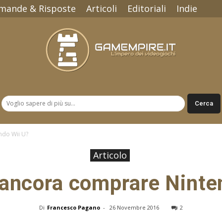
mande & Risposte
Articoli
Editoriali
Indie
Gamempire.it
ndo Wii U?
Articolo
ancora comprare Ninte
Di
Francesco Pagano
-
26 Novembre 2016
2