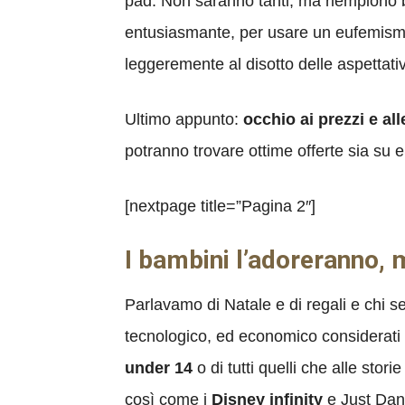
pad. Non saranno tanti, ma riempiono b
entusiasmante, per usare un eufemismo, 
leggeremente al disotto delle aspettati
Ultimo appunto:
occhio ai prezzi e al
potranno trovare ottime offerte sia su eSh
[nextpage title=”Pagina 2″]
I bambini l’adoreranno, 
Parlavamo di Natale e di regali e chi se
tecnologico, ed economico considerati gli
under 14
o di tutti quelli che alle stori
così come i
Disney infinity
e Just Danc