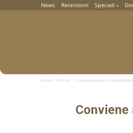
News
Recensioni
Speciali
Do
Home
Articolo
Conviene ancora comprare Ninte
Conviene 