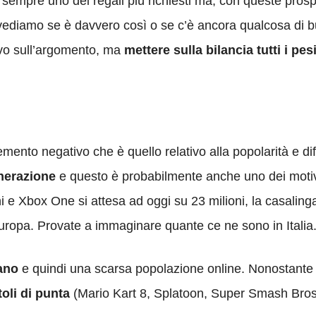
o sempre uno dei regali più richiesti ma, con queste prosp
 vediamo se è davvero così o se c’è ancora qualcosa di b
tivo sull’argomento, ma
mettere sulla bilancia tutti i pe
ento negativo che è quello relativo alla popolarità e di
nerazione
e questo è probabilmente anche uno dei motiv
ni e Xbox One si attesa ad oggi su 23 milioni, la casaling
 Europa. Provate a immaginare quante ce ne sono in Italia
ano
e quindi una scarsa popolazione online. Nonostante
oli di punta
(Mario Kart 8, Splatoon, Super Smash Bro