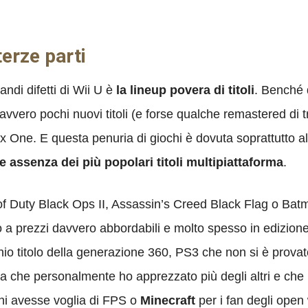
terze parti
andi difetti di Wii U è
la lineup povera di titoli
. Benché 
vero pochi nuovi titoli (e forse qualche remastered di tro
 One. E questa penuria di giochi è dovuta soprattutto al 
e assenza dei più popolari titoli multipiattaforma
.
ll of Duty Black Ops II, Assassin’s Creed Black Flag o 
no a prezzi davvero abbordabili e molto spesso in edizione
 titolo della generazione 360, PS3 che non si è provato
lista che personalmente ho apprezzato più degli altri e ch
hi avesse voglia di FPS o
Minecraft
per i fan degli open