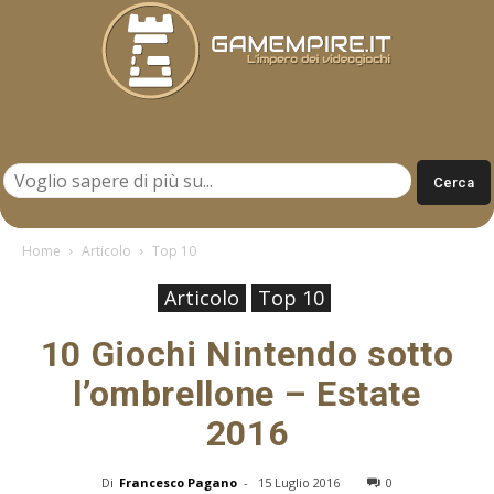
Gamempire.it
Home
Articolo
Top 10
Articolo
Top 10
10 Giochi Nintendo sotto
l’ombrellone – Estate
2016
Di
Francesco Pagano
-
15 Luglio 2016
0