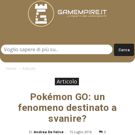
Gamempire.it
Home
Articolo
Articolo
Pokémon GO: un
fenomeno destinato a
svanire?
Di
Andrea De Felice
-
15 Luglio 2016
0