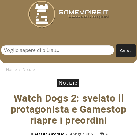
Gamempire.it
Home
Notizie
Notizie
Watch Dogs 2: svelato il
protagonista e Gamestop
riapre i preordini
Di
Alessio Amoruso
-
4 Maggio 2016
4