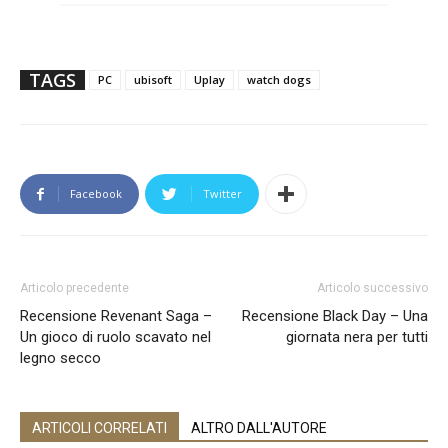
TAGS
PC
ubisoft
Uplay
watch dogs
Facebook
Twitter
Articolo precedente
Articolo successivo
Recensione Revenant Saga –
Recensione Black Day – Una
Un gioco di ruolo scavato nel
giornata nera per tutti
legno secco
ARTICOLI CORRELATI
ALTRO DALL'AUTORE