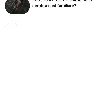
Perché Scorn esteticamente ci
sembra così familiare?