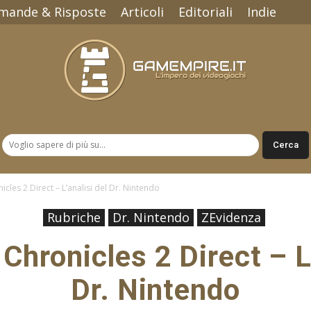
mande & Risposte
Articoli
Editoriali
Indie
Gamempire.it
cles 2 Direct – L’analisi del Dr. Nintendo
Rubriche
Dr. Nintendo
ZEvidenza
Chronicles 2 Direct – L’
Dr. Nintendo