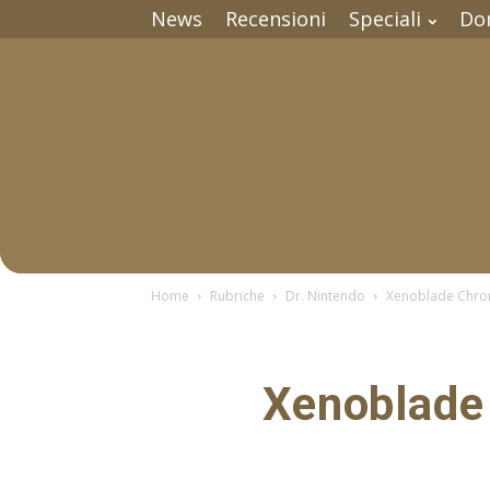
News
Recensioni
Speciali
Do
Home
Rubriche
Dr. Nintendo
Xenoblade Chroni
Xenoblade 