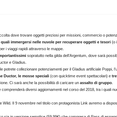
accolta dove trovare oggetti preziosi per missioni, commercio o poten
 quali immergersi nelle nuvole per recuperare oggetti e tesori
(o 
per i viaggi rapidi attraverso le mappe.
mportantissimi
sopratutto nella gilda dell’Argentum, dove sarà possib
uctor e Gladius.
ale potrete collezionare potenziamenti per il Gladius artificiale Poppi, 
e Ductor, le mosse speciali
(con quicktime event spettacolari) e
tr
. Ci sarà anche la possibilità di caricare un
assalto di gruppo
.
 comprenderà diversi aggiornamenti nel corso del 2018, tra i quali nuo
e Wild. Il 9 novembre nel titolo con protagonista Link avremo a dispo
oco sia in versione semplice (59,99€) che compresa di Pass di espans