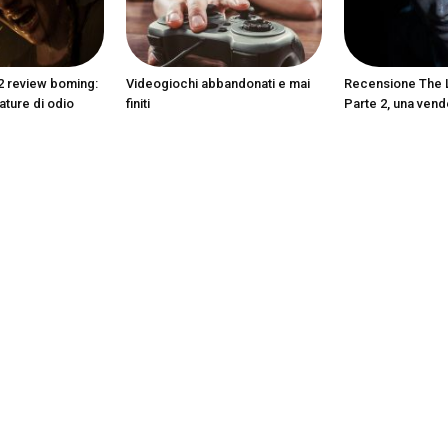
2 review boming:
Videogiochi abbandonati e mai
Recensione The L
ature di odio
finiti
Parte 2, una vend