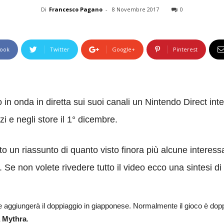
Di
Francesco Pagano
-
8 Novembre 2017
0
ook
Twitter
Google+
Pinterest
n onda in diretta sui suoi canali un Nintendo Direct in
ozi e negli store il 1° dicembre.
to un riassunto di quanto visto finora più alcune interessa
. Se non volete rivedere tutto il video ecco una sintesi d
aggiungerà il doppiaggio in giapponese. Normalmente il gioco è doppiato
a Mythra
.