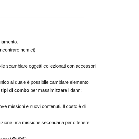
ziamento.
incontrare nemici).
ile scambiare oggetti collezionati con accessori
l’unico al quale è possibile cambiare elemento.
e tipi di combo
per massimizzare i danni:
ve missioni e nuovi contenuti. Il costo è di
sizione una missione secondaria per ottenere
ione (89,99€).