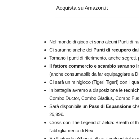
Acquista su Amazon.it
Nel mondo di gioco ci sono alcuni Punti di r
Ci saranno anche dei
Punti di recupero dai
Tornano i punti di riferimento, anche segreti, 
Il fattore commercio e scambio saranno i
(anche consumabili) da far equipaggiare a D
Ci sarà un minigioco (Tiger! Tiger!) con il qu
In battaglia avremo a disposizione le
tecnich
Combo Ductor, Combo Gladius, Combo Fusione
Sarà disponibile un
Pass di Espansione
che
29,99€.
Cross con The Legend of Zelda: Breath of th
l’abbigliamento di Rex.
Su Nintendo eShop è attivo il preload del gi