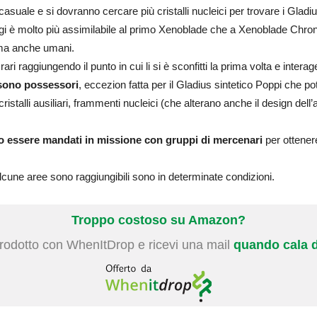
casuale e si dovranno cercare più cristalli nucleici per trovare i Gladius
aggi è molto più assimilabile al primo Xenoblade che a Xenoblade Chron
 ma anche umani.
ri raggiungendo il punto in cui li si è sconfitti la prima volta e intera
 sono possessori
, eccezion fatta per il Gladius sintetico Poppi che po
ristalli ausiliari, frammenti nucleici (che alterano anche il design dell
no essere mandati in missione con gruppi di mercenari
per ottener
lcune aree sono raggiungibili sono in determinate condizioni.
Troppo costoso su Amazon?
prodotto con WhenItDrop e ricevi una mail
quando cala d