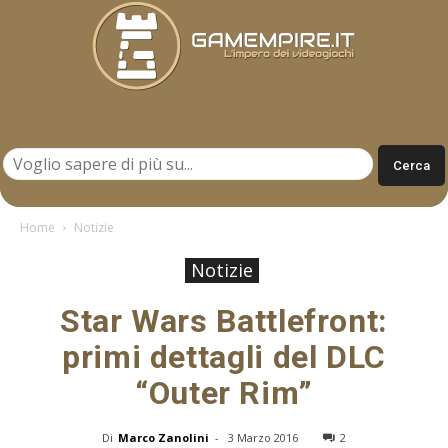
Gamempire.it
Home
Notizie
Notizie
Star Wars Battlefront:
primi dettagli del DLC
“Outer Rim”
Di
Marco Zanolini
-
3 Marzo 2016
2