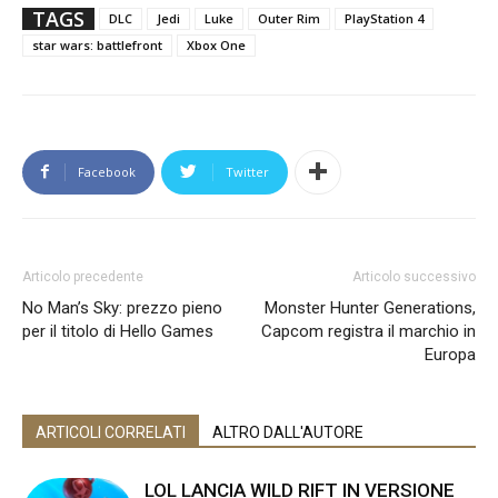
TAGS
DLC
Jedi
Luke
Outer Rim
PlayStation 4
star wars: battlefront
Xbox One
Facebook
Twitter
Articolo precedente
Articolo successivo
No Man’s Sky: prezzo pieno
Monster Hunter Generations,
per il titolo di Hello Games
Capcom registra il marchio in
Europa
ARTICOLI CORRELATI
ALTRO DALL'AUTORE
LOL LANCIA WILD RIFT IN VERSIONE