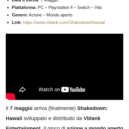
Piattaforma:
PC – Playstation 4 – Switch – Vita
Genere:
Azione – Mondo aperto
Link:
https://www.vblank.com/ShakedownHawaii/
Il
7 maggio
arriva (finalmente)
Shakedown:
Hawaii
sviluppato e distribuito da
Vblank
Entertainment
. Il gioco di
azione a mondo aperto