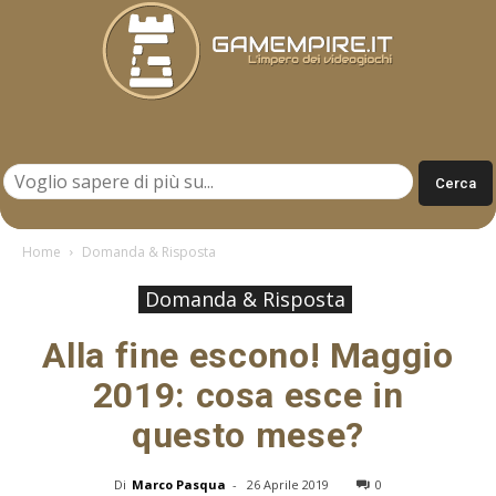
Gamempire.it
Home
Domanda & Risposta
Domanda & Risposta
Alla fine escono! Maggio
2019: cosa esce in
questo mese?
Di
Marco Pasqua
-
26 Aprile 2019
0