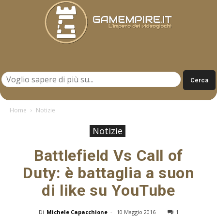
Gamempire.it
Home
Notizie
Notizie
Battlefield Vs Call of
Duty: è battaglia a suon
di like su YouTube
Di
Michele Capacchione
-
10 Maggio 2016
1