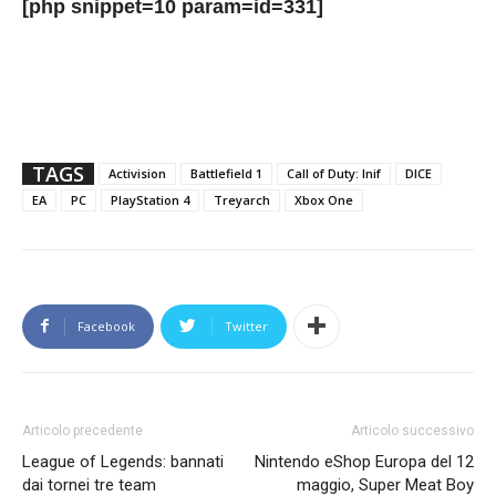
[php snippet=10 param=id=331]
TAGS
Activision
Battlefield 1
Call of Duty: Inif
DICE
EA
PC
PlayStation 4
Treyarch
Xbox One
Facebook
Twitter
Articolo precedente
Articolo successivo
League of Legends: bannati
Nintendo eShop Europa del 12
dai tornei tre team
maggio, Super Meat Boy