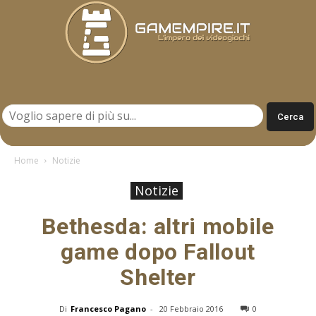
Gamempire.it
Home
Notizie
Notizie
Bethesda: altri mobile
game dopo Fallout
Shelter
Di
Francesco Pagano
-
20 Febbraio 2016
0