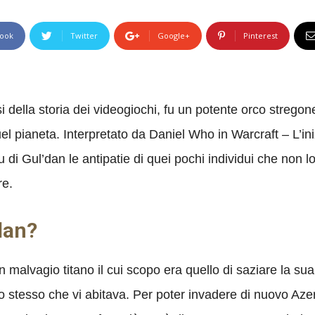
ook
Twitter
Google+
Pinterest
i della storia dei videogiochi, fu un potente orco strego
el pianeta. Interpretato da Daniel Who in Warcraft – L’in
 di Gul’dan le antipatie di quei pochi individui che non
re.
dan?
n malvagio titano il cui scopo era quello di saziare la sua
o stesso che vi abitava. Per poter invadere di nuovo Aze