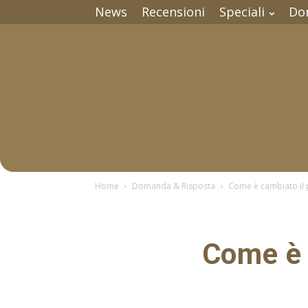
News
Recensioni
Speciali
Do
Home
Domanda & Risposta
Come è cambiato il 
Come è 