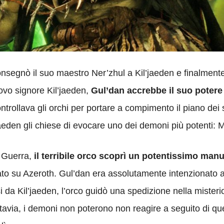
segnò il suo maestro Ner’zhul a Kil’jaeden e finalmente p
vo signore Kil’jaeden,
Gul’dan accrebbe il suo potere
ontrollava gli orchi per portare a compimento il piano dei
’jaeden gli chiese di evocare uno dei demoni più potenti: M
 Guerra,
il terribile orco scoprì un potentissimo manu
ovato su Azeroth. Gul’dan era assolutamente intenzionato 
si da Kil’jaeden, l’orco guidò una spedizione nella mister
uttavia, i demoni non poterono non reagire a seguito di q