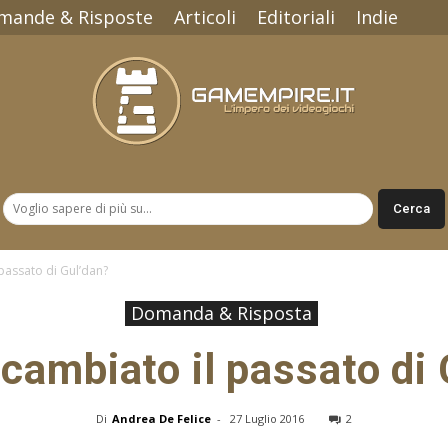
mande & Risposte
Articoli
Editoriali
Indie
Gamempire.it
passato di Gul’dan?
Domanda & Risposta
cambiato il passato di 
Di
Andrea De Felice
-
27 Luglio 2016
2