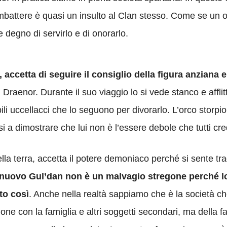
combattere è quasi un insulto al Clan stesso. Come se un 
 degno di servirlo e di onorarlo.
 accetta di seguire il consiglio della figura anziana e 
 Draenor. Durante il suo viaggio lo si vede stanco e affli
bili uccellacci che lo seguono per divorarlo. L’orco storp
si a dimostrare che lui non è l’essere debole che tutti cr
lla terra, accetta il potere demoniaco perché si sente tr
l nuovo Gul’dan non è un malvagio stregone perché lo
to così
. Anche nella realtà sappiamo che è la società che
zione con la famiglia e altri soggetti secondari, ma della