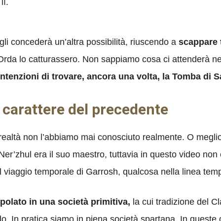
lì.
gli concederà un’altra possibilità, riuscendo a
scappare 
l’Orda lo catturassero. Non sappiamo cosa ci attenderà 
intenzioni di trovare, ancora una volta, la Tomba di 
ù carattere del precedente
ealtà non l’abbiamo mai conosciuto realmente. O meglio,
r’zhul era il suo maestro, tuttavia in questo video non c
l viaggio temporale di Garrosh, qualcosa nella linea tem
ppolato in una società primitiva,
la cui tradizione del C
do. In pratica siamo in piena società spartana. In queste 