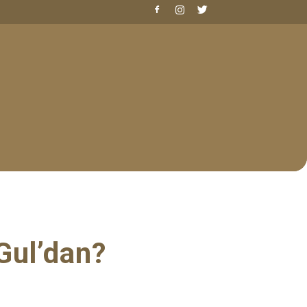
Gul’dan?