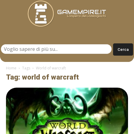
Gamempire.it
Home
Tags
World of warcraft
Tag: world of warcraft