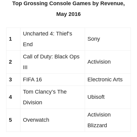
Top Grossing Console Games by Revenue,
May 2016
Uncharted 4: Thief’s
1
Sony
End
Call of Duty: Black Ops
2
Activision
III
3
FIFA 16
Electronic Arts
Tom Clancy’s The
4
Ubisoft
Division
Activision
5
Overwatch
Blizzard