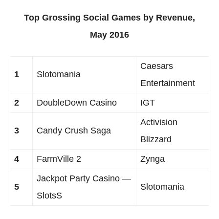
Top Grossing Social Games by Revenue,
May 2016
Caesars
1
Slotomania
Entertainment
2
DoubleDown Casino
IGT
Activision
3
Candy Crush Saga
Blizzard
4
FarmVille 2
Zynga
Jackpot Party Casino —
5
Slotomania
SlotsS