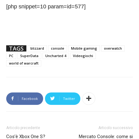
[php snippet=10 param=id=577]
TAGS
blizzard
console
Mobile gaming
overwatch
PC
SuperData
Uncharted 4
Videogiochi
world of warcraft
Facebook
Twitter
Articolo precedente
Articolo successivo
Cos’è Xbox One S?
Mercato Console: come si