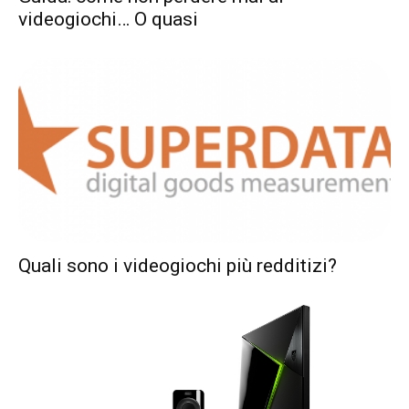
videogiochi… O quasi
Quali sono i videogiochi più redditizi?