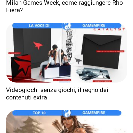
Milan Games Week, come raggiungere Rho
Fiera?
Videogiochi senza giochi, il regno dei
contenuti extra