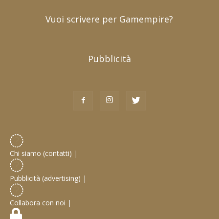
Vuoi scrivere per Gamempire?
Pubblicità
Chi siamo (contatti)
|
Pubblicità (advertising)
|
Collabora con noi
|