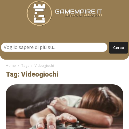
Gamempire.it
Home
Tags
Videogiochi
Tag: Videogiochi