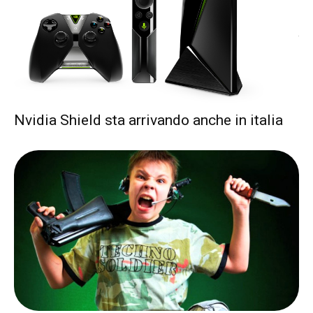
Nvidia Shield sta arrivando anche in italia