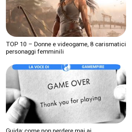
TOP 10 – Donne e videogame, 8 carismatici
personaggi femminili
Guida: come non perdere mai ai