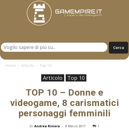
Gamempire.it
Home
Articolo
Top 10
Articolo
Top 10
TOP 10 – Donne e
videogame, 8 carismatici
personaggi femminili
Di
Andrea Riviera
-
8 Marzo 2017
1