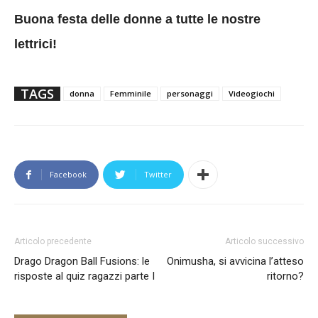
Buona festa delle donne a tutte le nostre
lettrici!
TAGS
donna
Femminile
personaggi
Videogiochi
Facebook
Twitter
Articolo precedente
Articolo successivo
Drago Dragon Ball Fusions: le
Onimusha, si avvicina l’atteso
risposte al quiz ragazzi parte I
ritorno?