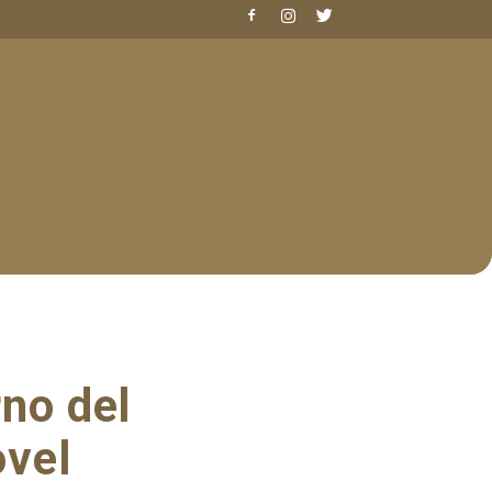
rno del
ovel