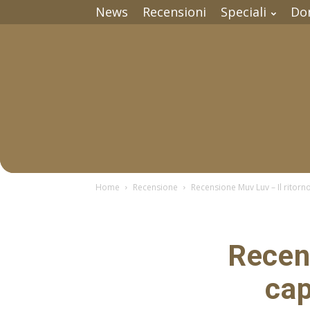
News
Recensioni
Speciali
Do
Home
Recensione
Recensione Muv Luv – Il ritorno
Recens
cap