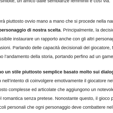
nibite, un amico dalle sembianze femminili e così via.
ulterà piuttosto ovvio mano a mano che si procede nella na
personaggio di nostra scelta
. Principalmente, la decis
ibile instaurare un rapporto anche con gli altri personag
oni. Parlando delle capacità decisionali del giocatore,
o l’andamento della storia, portando perfino ad un game
o un stile piuttosto semplice basato molto sui dialo
mo nell’intento di coinvolgere emotivamente il giocatore n
osto complesse ed articolate che aggiungono un notevole 
 romantica senza pretese. Nonostante questo, il gioco p
tacoli personali che ogni personaggio deve combattere nell