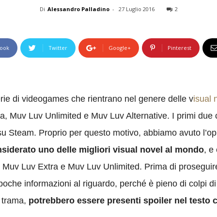
Di
Alessandro Palladino
-
27 Luglio 2016
2
ook
Twitter
Google+
Pinterest
ie di videogames che rientrano nel genere delle v
isual 
 Muv Luv Unlimited e Muv Luv Alternative. I primi due ca
su Steam. Proprio per questo motivo, abbiamo avuto l’oppor
iderato uno delle migliori visual novel al mondo
, e
Muv Luv Extra e Muv Luv Unlimited. Prima di proseguire
 poche informazioni al riguardo, perché è pieno di colpi 
a trama,
potrebbero essere presenti spoiler nel testo 