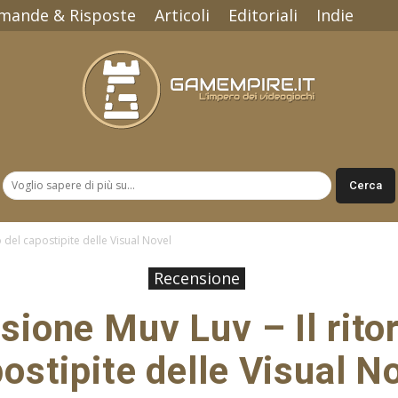
mande & Risposte
Articoli
Editoriali
Indie
Gamempire.it
 del capostipite delle Visual Novel
Recensione
ione Muv Luv – Il rito
ostipite delle Visual N