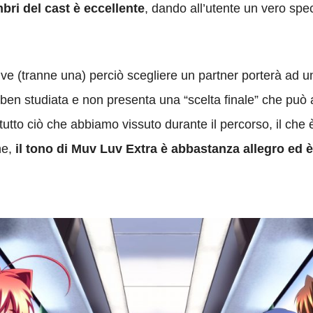
bri del cast è eccellente
, dando all’utente un vero spe
ive (tranne una) perciò scegliere un partner porterà ad un
n studiata e non presenta una “scelta finale” che può ann
a tutto ciò che abbiamo vissuto durante il percorso, il c
ne,
il tono di Muv Luv Extra è abbastanza allegro ed è