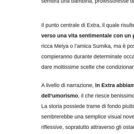
sembra una bambina, professoresse disi
Il punto centrale di Extra, il quale ris
verso una vita sentimentale con un 
ricca Meiya o l’amica Sumika, ma è poss
compieranno durante determinate occasi
dare moltissime scelte che condizionan
A livello di narrazione,
in Extra abbiam
dell’umorismo
, il che riesce benissi
La storia possiede trame di fondo piutt
sembrerebbe una semplice visual novel
riflessive, sopratutto attraverso gli os