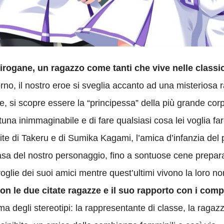
rogane, un ragazzo come tanti che vive nelle classi
rno, il nostro eroe si sveglia accanto ad una misteriosa
te, si scopre essere la “principessa” della più grande cor
una inimmaginabile e di fare qualsiasi cosa lei voglia f
 vite di Takeru e di Sumika Kagami, l’amica d’infanzia del p
asa del nostro personaggio, fino a sontuose cene prepara
oglie dei suoi amici mentre quest’ultimi vivono la loro no
on le due citate ragazze e il suo rapporto con i com
ma degli stereotipi: la rappresentante di classe, la ragaz