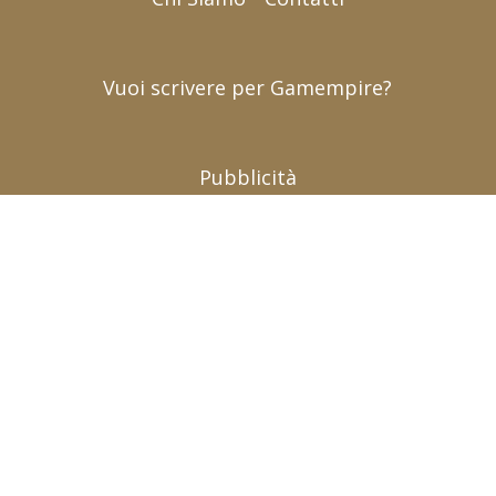
Vuoi scrivere per Gamempire?
Pubblicità
Chi siamo (contatti)
|
Pubblicità (advertising)
|