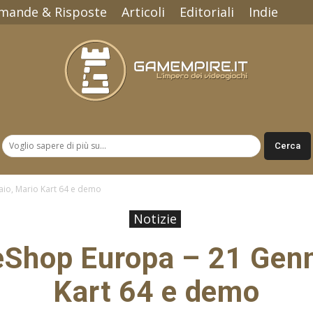
mande & Risposte
Articoli
Editoriali
Indie
Gamempire.it
io, Mario Kart 64 e demo
Notizie
eShop Europa – 21 Genn
Kart 64 e demo