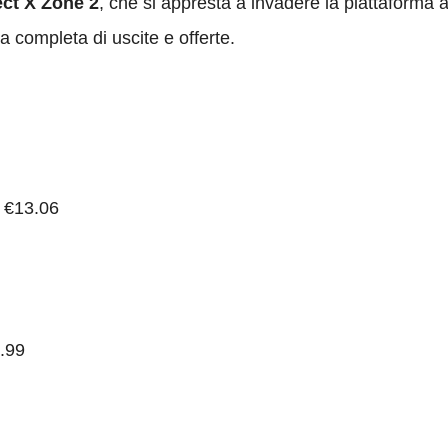
ct X Zone 2
, che si appresta a invadere la piattaforma 
a completa di uscite e offerte.
 €13.06
.99