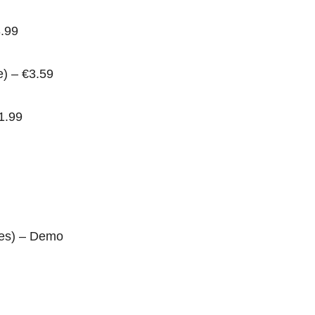
3.99
e) – €3.59
1.99
es) – Demo