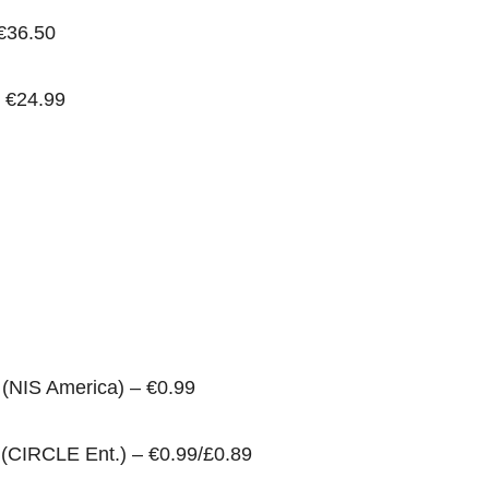
€36.50
 €24.99
 (NIS America) – €0.99
(CIRCLE Ent.) – €0.99/£0.89