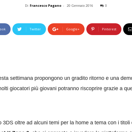
Di
Francesco Pagano
-
20 Gennaio 2016
0
ook
Twitter
Google+
Pinterest
questa settimana propongono un gradito ritorno e una de
molti giocatori più giovani potranno riscoprire grazie a q
do 3DS oltre ad alcuni temi per la home a tema con i titol