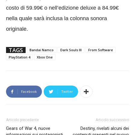
costo di 59.99€ o nell’edizione deluxe a 84.99€
nella quale sarà inclusa la colonna sonora
originale.
TAGS
Bandai Namco
Dark Souls III
From Software
PlayStation 4
Xbox One
Facebook
Twitter
Articolo precedente
Articolo successivo
Gears of War 4, nuove
Destiny, rivelati alcuni dei
informazioni sui protagonisti
contenuti presenti nel nuovo