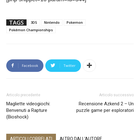
TAGS
3DS
Nintendo
Pokemon
Pokémon Championships
Facebook
Twitter
Articolo precedente
Articolo successivo
Magliette videogiochi:
Recensione Azkend 2 – Un
Benvenuti a Rapture
puzzle game per esploratori
(Bioshock)
ARTICOLI CORRELATI
ALTRO DALL'AUTORE