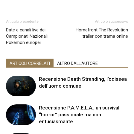
Articolo precedente
Articolo successivo
Date e canali live dei
Homefront The Revolution
Campionati Nazionali
trailer con trama online
Pokémon europei
ARTICOLI CORRELATI
ALTRO DALL'AUTORE
Recensione Death Stranding, l’odissea
dell’uomo comune
Recensione P.A.M.E.L.A., un survival
“horror” passionale ma non
entusiasmante