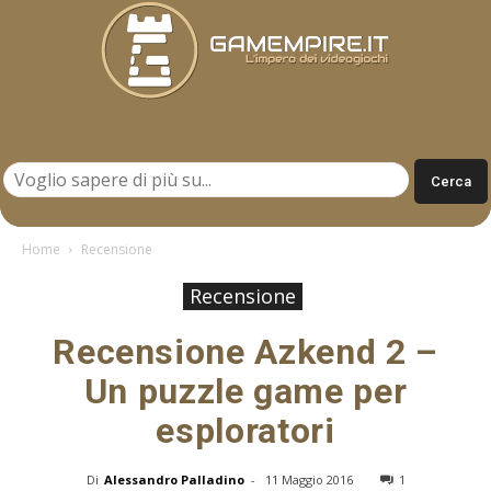
Gamempire.it
Home
Recensione
Recensione
Recensione Azkend 2 –
Un puzzle game per
esploratori
Di
Alessandro Palladino
-
11 Maggio 2016
1