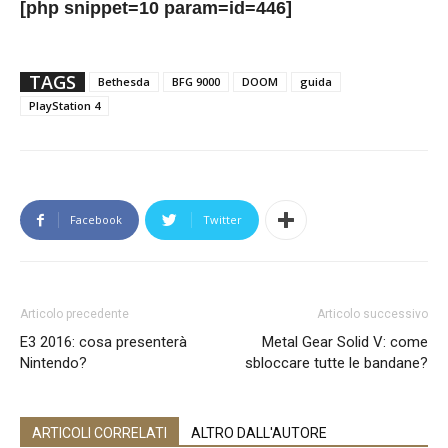
[php snippet=10 param=id=446]
TAGS
Bethesda
BFG 9000
DOOM
guida
PlayStation 4
Facebook
Twitter
Articolo precedente
Articolo successivo
E3 2016: cosa presenterà
Metal Gear Solid V: come
Nintendo?
sbloccare tutte le bandane?
ARTICOLI CORRELATI
ALTRO DALL'AUTORE