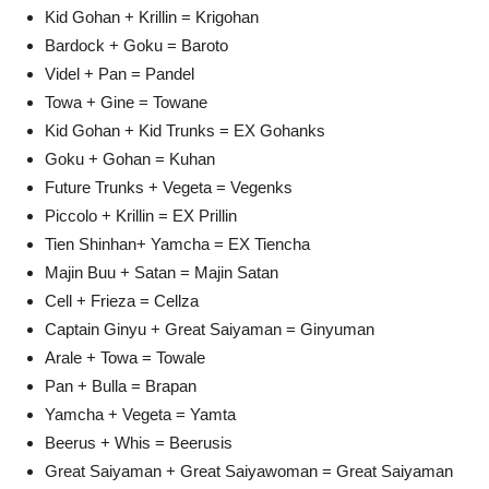
Kid Gohan + Krillin = Krigohan
Bardock + Goku = Baroto
Videl + Pan = Pandel
Towa + Gine = Towane
Kid Gohan + Kid Trunks = EX Gohanks
Goku + Gohan = Kuhan
Future Trunks + Vegeta = Vegenks
Piccolo + Krillin = EX Prillin
Tien Shinhan+ Yamcha = EX Tiencha
Majin Buu + Satan = Majin Satan
Cell + Frieza = Cellza
Captain Ginyu + Great Saiyaman = Ginyuman
Arale + Towa = Towale
Pan + Bulla = Brapan
Yamcha + Vegeta = Yamta
Beerus + Whis = Beerusis
Great Saiyaman + Great Saiyawoman = Great Saiyaman