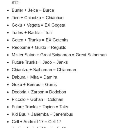
#12
Burter + Jeice = Burce
Tien + Chiaotzu = Chiaohan
Goku + Vegeta = EX Gogeta
Turles + Raditz = Tutz
Goten + Trunks = EX Gotenks
Recoome + Guldo = Reguldo
Mister Satan + Great Saiyaman = Great Satanman
Future Trunks + Jaco = Janks
Chiaotzu + Saibaman = Chiaoman
Dabura + Mira = Damira
Goku + Beerus = Gorus
Dodoria + Zarbon = Dodobon
Piccolo + Gohan = Colohan
Future Trunks + Tapion = Taks
Kid Buu + Janemba = Janembuu
Cell + Android 17 = Cell 17