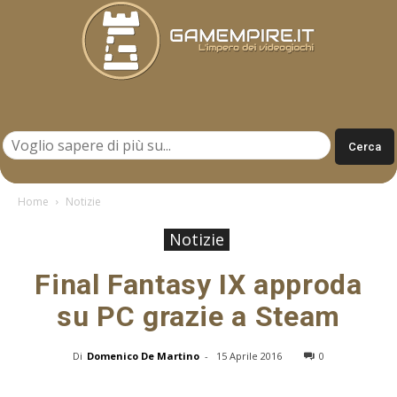
Gamempire.it
Home
Notizie
Notizie
Final Fantasy IX approda
su PC grazie a Steam
Di
Domenico De Martino
-
15 Aprile 2016
0