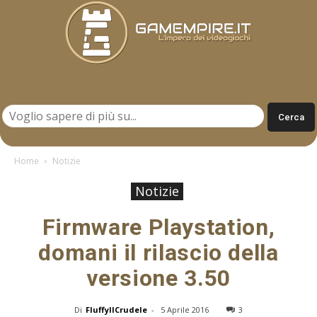
Gamempire.it
Home
Notizie
Notizie
Firmware Playstation,
domani il rilascio della
versione 3.50
Di
FluffyIlCrudele
-
5 Aprile 2016
3