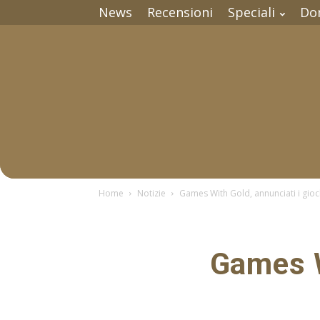
News
Recensioni
Speciali
Do
Home
Notizie
Games With Gold, annunciati i gioc
Games W