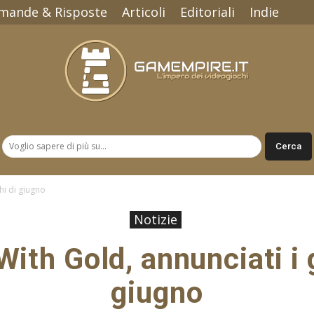
mande & Risposte
Articoli
Editoriali
Indie
Gamempire.it
hi di giugno
Notizie
ith Gold, annunciati i g
giugno