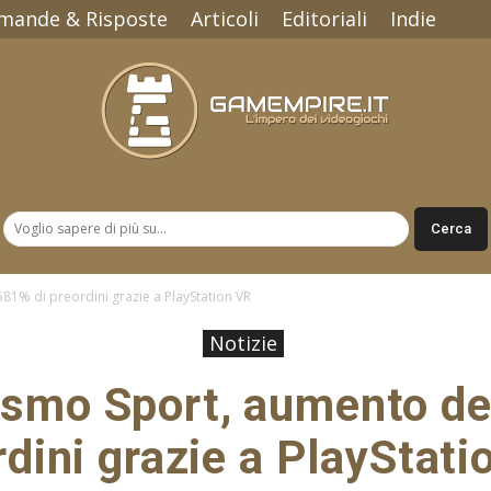
mande & Risposte
Articoli
Editoriali
Indie
Gamempire.it
81% di preordini grazie a PlayStation VR
Notizie
ismo Sport, aumento de
rdini grazie a PlayStati