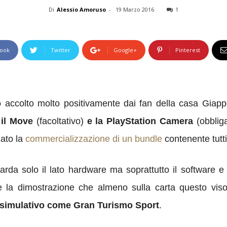
Di
Alessio Amoruso
-
19 Marzo 2016
1
ook
Twitter
Google+
Pinterest
 accolto molto positivamente dai fan della casa Gi
e il Move
(facoltativo)
e la PlayStation Camera
(obbliga
ato la
commercializzazione di un bundle
contenente tutti 
uarda solo il lato hardware ma soprattutto il software 
are la dimostrazione che almeno sulla carta questo vi
lo simulativo come Gran Turismo Sport
.