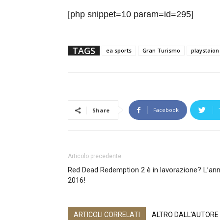
[php snippet=10 param=id=295]
TAGS
ea sports
Gran Turismo
playstaion
Facebook
Share
Articolo precedente
Red Dead Redemption 2 è in lavorazione? L’annu
2016!
ARTICOLI CORRELATI
ALTRO DALL'AUTORE