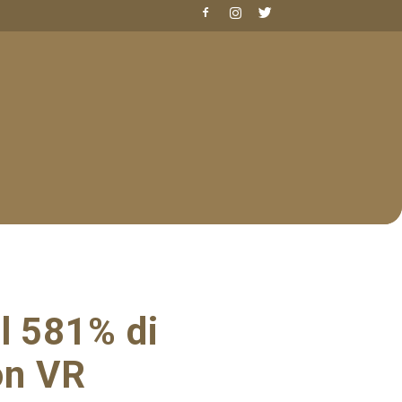
l 581% di
on VR