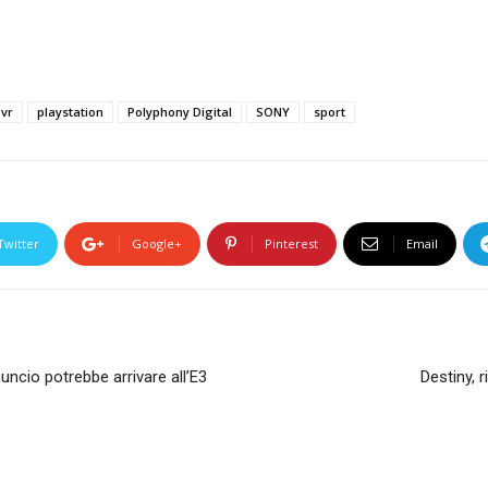
 vr
playstation
Polyphony Digital
SONY
sport
Twitter
Google+
Pinterest
Email
ncio potrebbe arrivare all’E3
Destiny, r