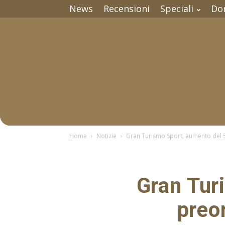
News
Recensioni
Speciali
Do
Home
Notizie
Gran Turismo Sport, aumento del 5
Gran Tur
preo