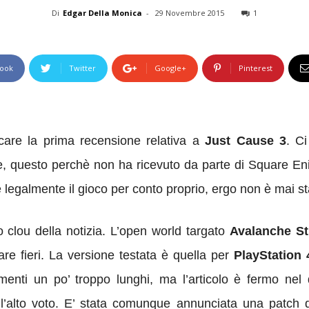
Di
Edgar Della Monica
-
29 Novembre 2015
1
ook
Twitter
Google+
Pinterest
care la prima recensione relativa a
Just Cause 3
. Ci
, questo perchè non ha ricevuto da parte di Square Eni
 legalmente il gioco per conto proprio, ergo non è mai s
 clou della notizia. L’open world targato
Avalanche St
re fieri. La versione testata è quella per
PlayStation 
amenti un po’ troppo lunghi, ma l’articolo è fermo nel d
 l’alto voto. E’ stata comunque annunciata una patch 