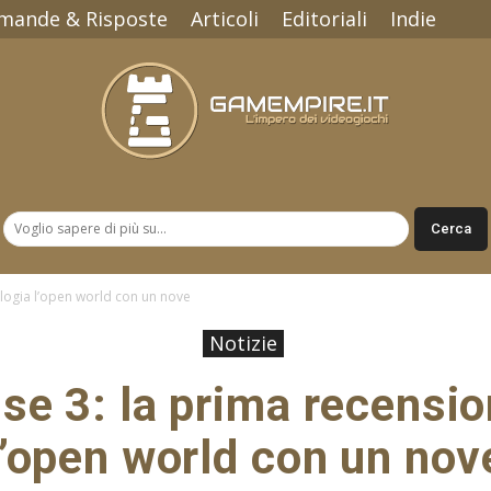
mande & Risposte
Articoli
Editoriali
Indie
Gamempire.it
elogia l’open world con un nove
Notizie
se 3: la prima recensio
l’open world con un nov