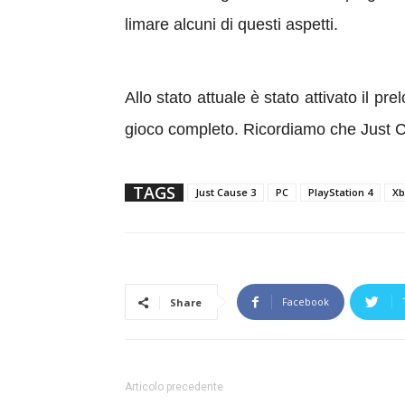
limare alcuni di questi aspetti.
Allo stato attuale è stato attivato il p
gioco completo. Ricordiamo che Just C
TAGS
Just Cause 3
PC
PlayStation 4
Xb
Facebook
Share
Articolo precedente