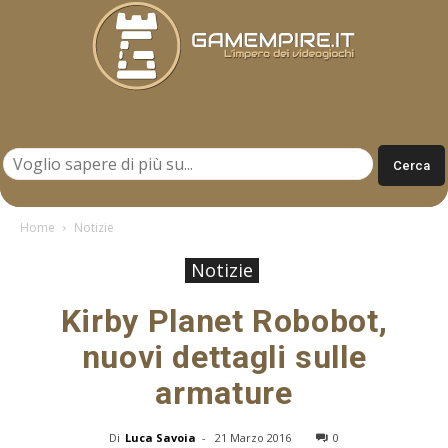
Gamempire.it
Home
Notizie
Notizie
Kirby Planet Robobot,
nuovi dettagli sulle
armature
Di
Luca Savoia
-
21 Marzo 2016
0