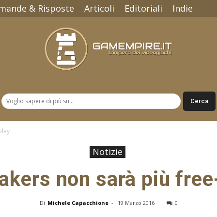
mande & Risposte
Articoli
Editoriali
Indie
Gamempire.it
play
Notizie
kers non sarà più free
Di
Michele Capacchione
-
19 Marzo 2016
0