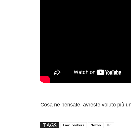
Cosa ne pensate, avreste voluto più u
TAGS
LawBreakers
Nexon
PC