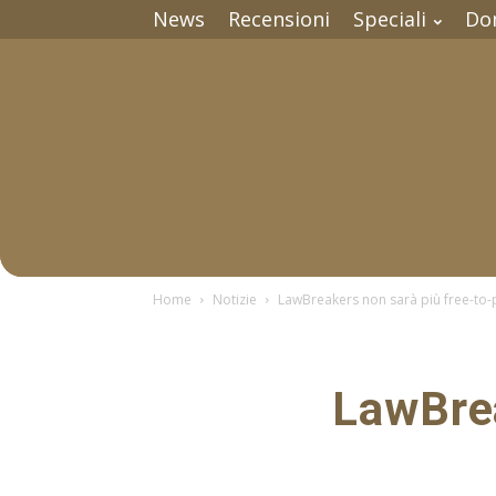
News
Recensioni
Speciali
Do
Home
Notizie
LawBreakers non sarà più free-to-
LawBrea