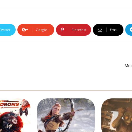
Twitter
Google+
Pinterest
Email
Med