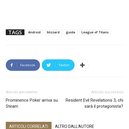
TAGS
Android
blizzard
guida
League of Titans
Facebook
Twitter
Articolo precedente
Articolo successivo
Prominence Poker arriva su
Resident Evil Revelations 3, chi
Steam
sarà il protagonista?
ARTICOLI CORRELATI
ALTRO DALL'AUTORE