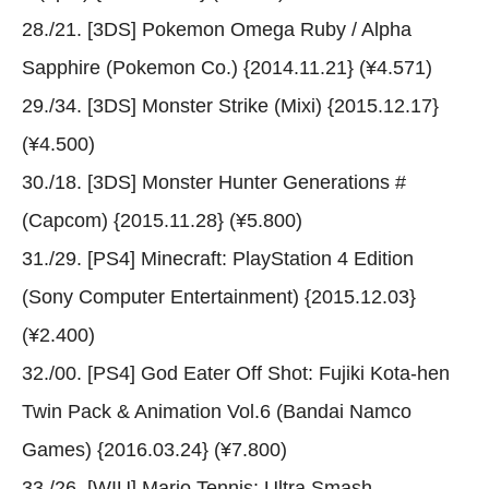
28./21. [3DS] Pokemon Omega Ruby / Alpha
Sapphire (Pokemon Co.) {2014.11.21} (¥4.571)
29./34. [3DS] Monster Strike (Mixi) {2015.12.17}
(¥4.500)
30./18. [3DS] Monster Hunter Generations #
(Capcom) {2015.11.28} (¥5.800)
31./29. [PS4] Minecraft: PlayStation 4 Edition
(Sony Computer Entertainment) {2015.12.03}
(¥2.400)
32./00. [PS4] God Eater Off Shot: Fujiki Kota-hen
Twin Pack & Animation Vol.6 (Bandai Namco
Games) {2016.03.24} (¥7.800)
33./26. [WIU] Mario Tennis: Ultra Smash