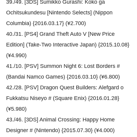
39./49. [3DS] Sumikko Gurashi: Koko ga
Ochitsukundesu [Nintendo Selects] (Nippon
Columbia) {2016.03.17} (¥2.700)
40./31. [PS4] Grand Theft Auto V [New Price
Edition] (Take-Two Interactive Japan) {2015.10.08}
(¥4.990)
41./10. [PSV] Summon Night 6: Lost Borders #
(Bandai Namco Games) {2016.03.10} (¥6.800)
42./28. [PSV] Dragon Quest Builders: Alefgard o
Fukkatsu Niseyo # (Square Enix) {2016.01.28}
(¥5.980)
43./46. [3DS] Animal Crossing: Happy Home
Designer # (Nintendo) {2015.07.30} (¥4.000)