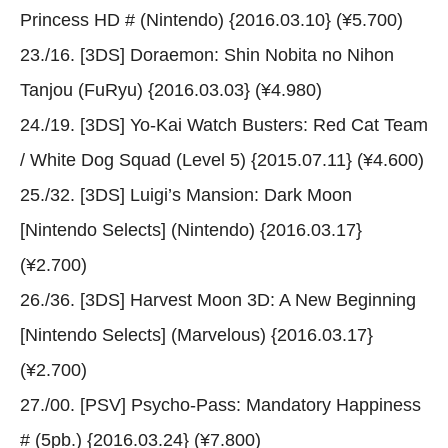
Princess HD # (Nintendo) {2016.03.10} (¥5.700)
23./16. [3DS] Doraemon: Shin Nobita no Nihon
Tanjou (FuRyu) {2016.03.03} (¥4.980)
24./19. [3DS] Yo-Kai Watch Busters: Red Cat Team
/ White Dog Squad (Level 5) {2015.07.11} (¥4.600)
25./32. [3DS] Luigi’s Mansion: Dark Moon
[Nintendo Selects] (Nintendo) {2016.03.17}
(¥2.700)
26./36. [3DS] Harvest Moon 3D: A New Beginning
[Nintendo Selects] (Marvelous) {2016.03.17}
(¥2.700)
27./00. [PSV] Psycho-Pass: Mandatory Happiness
# (5pb.) {2016.03.24} (¥7.800)