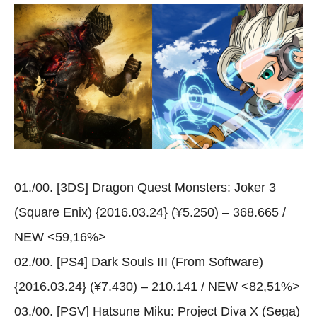
01./00. [3DS] Dragon Quest Monsters: Joker 3
(Square Enix) {2016.03.24} (¥5.250) – 368.665 /
NEW <59,16%>
02./00. [PS4] Dark Souls III (From Software)
{2016.03.24} (¥7.430) – 210.141 / NEW <82,51%>
03./00. [PSV] Hatsune Miku: Project Diva X (Sega)