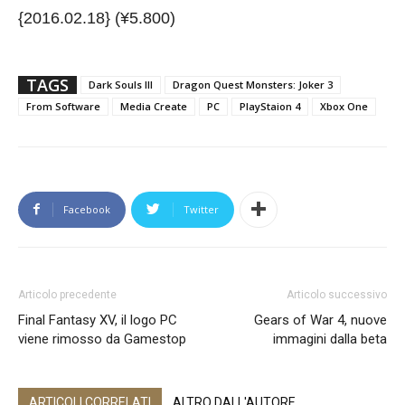
{2016.02.18} (¥5.800)
TAGS
Dark Souls III
Dragon Quest Monsters: Joker 3
From Software
Media Create
PC
PlayStaion 4
Xbox One
Facebook
Twitter
Articolo precedente
Articolo successivo
Final Fantasy XV, il logo PC
Gears of War 4, nuove
viene rimosso da Gamestop
immagini dalla beta
ARTICOLI CORRELATI
ALTRO DALL'AUTORE