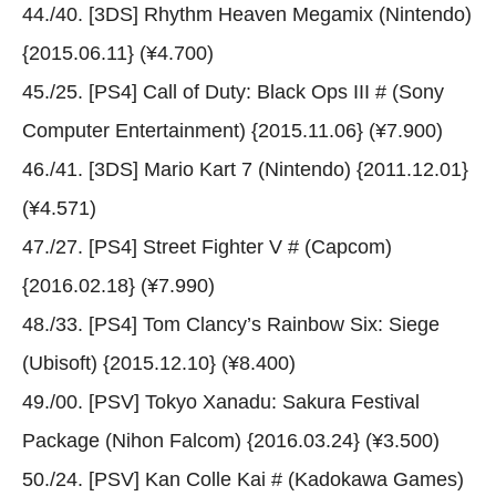
44./40. [3DS] Rhythm Heaven Megamix (Nintendo)
{2015.06.11} (¥4.700)
45./25. [PS4] Call of Duty: Black Ops III # (Sony
Computer Entertainment) {2015.11.06} (¥7.900)
46./41. [3DS] Mario Kart 7 (Nintendo) {2011.12.01}
(¥4.571)
47./27. [PS4] Street Fighter V # (Capcom)
{2016.02.18} (¥7.990)
48./33. [PS4] Tom Clancy’s Rainbow Six: Siege
(Ubisoft) {2015.12.10} (¥8.400)
49./00. [PSV] Tokyo Xanadu: Sakura Festival
Package (Nihon Falcom) {2016.03.24} (¥3.500)
50./24. [PSV] Kan Colle Kai # (Kadokawa Games)