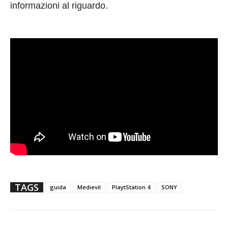
informazioni al riguardo.
TAGS
guida
Medievil
PlaytStation 4
SONY