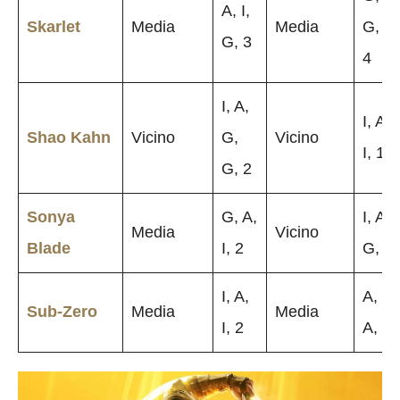
A, I,
Skarlet
Media
Media
G, A,
G, 3
4
I, A,
I, A,
Shao Kahn
Vicino
G,
Vicino
I, 1
G, 2
Sonya
G, A,
I, A,
Media
Vicino
Blade
I, 2
G, 3
I, A,
A, G,
Sub-Zero
Media
Media
I, 2
A, 4