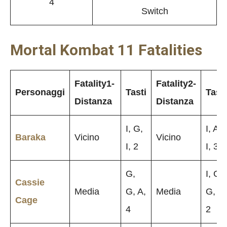
4
Switch
Mortal Kombat 11 Fatalities
Fatality1-
Fatality2-
Personaggi
Tasti
Tasti
Distanza
Distanza
I, G,
I, A,
Baraka
Vicino
Vicino
I, 2
I, 3
G,
I, G,
Cassie
Media
G, A,
Media
G, I,
Cage
4
2