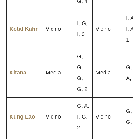
G, 4
I, A,
I, G,
Kotal Kahn
Vicino
Vicino
I, A,
I, 3
1
G,
G,
G, I,
Kitana
Media
Media
G,
A, 1
G, 2
G, A,
G, A,
Kung Lao
Vicino
I, G,
Vicino
G, 3
2