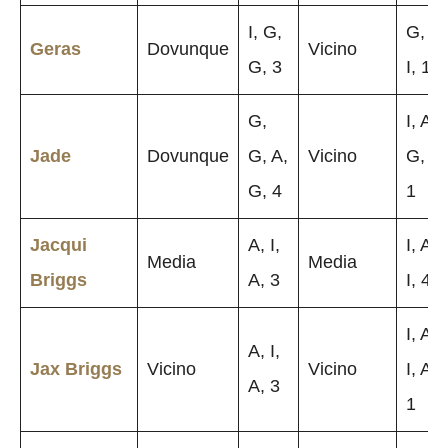
I, G,
G, A,
Geras
Dovunque
Vicino
G, 3
I, 1
G,
I, A,
Jade
Dovunque
G, A,
Vicino
G, A,
G, 4
1
Jacqui
A, I,
I, A,
Media
Media
Briggs
A, 3
I, 4
I, A,
A, I,
Jax Briggs
Vicino
Vicino
I, A,
A, 3
1