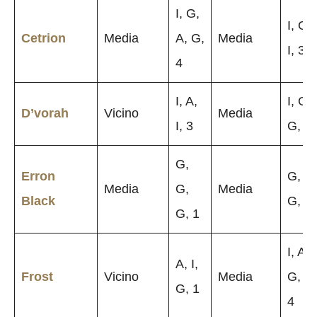
I, G,
I, G,
Cetrion
Media
A, G,
Media
I, 3
4
I, A,
I, G,
D’vorah
Vicino
Media
I, 3
G, 4
G,
Erron
G, A,
Media
G,
Media
Black
G, 2
G, 1
I, A,
A, I,
Frost
Vicino
Media
G, A,
G, 1
4