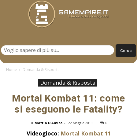
Gamempire.it
Home
Domanda & Risposta
Domanda & Risposta
Mortal Kombat 11: come
si eseguono le Fatality?
Di
Mattia D'Amico
-
22 Maggio 2019
0
Videogioco:
Mortal Kombat 11