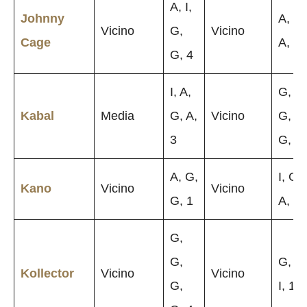
A, I,
Johnny
A, G,
Vicino
G,
Vicino
Cage
A, 1
G, 4
I, A,
G,
Kabal
Media
G, A,
Vicino
G,
3
G, 4
A, G,
I, G,
Kano
Vicino
Vicino
G, 1
A, 2
G,
G,
G, A,
Kollector
Vicino
Vicino
G,
I, 1