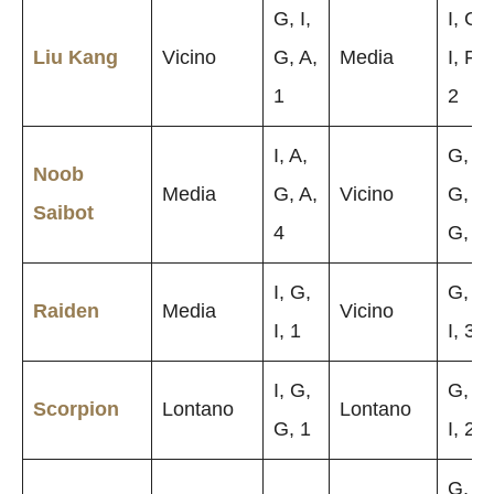
G, I,
I, G,
Liu Kang
Vicino
G, A,
Media
I, F,
1
2
I, A,
G,
Noob
Media
G, A,
Vicino
G,
Saibot
4
G, 1
I, G,
G, A,
Raiden
Media
Vicino
I, 1
I, 3
I, G,
G, A,
Scorpion
Lontano
Lontano
G, 1
I, 2
G,