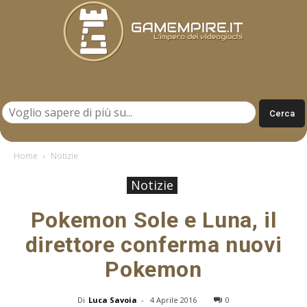
Gamempire.it
Home
Notizie
Notizie
Pokemon Sole e Luna, il
direttore conferma nuovi
Pokemon
Di
Luca Savoia
-
4 Aprile 2016
0